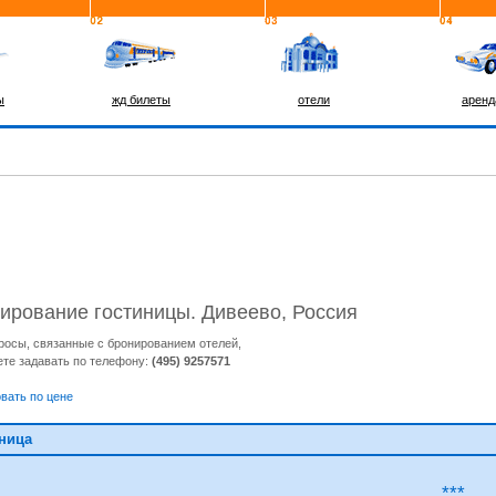
ы
жд билеты
отели
аренд
ирование гостиницы.
Дивеево, Россия
росы, связанные с бронированием отелей,
те задавать по телефону:
(495) 9257571
вать по цене
ница
***