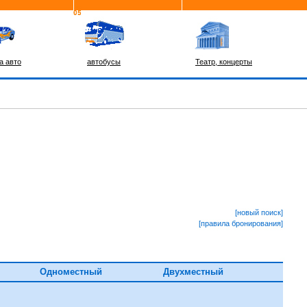
а авто
автобусы
Театр, концерты
[новый поиск]
[правила бронирования]
Одноместный
Двухместный