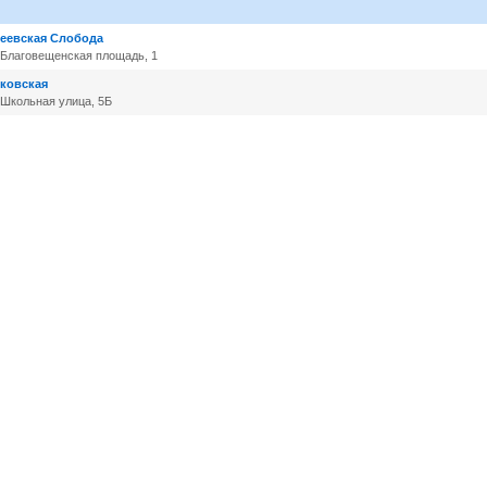
веевская Слобода
 Благовещенская площадь, 1
сковская
 Школьная улица, 5Б