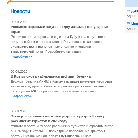
*** Ди
Адрес:
06.08.2026
*** Мо
Россияне перестали ездить в одну из самых популярных
Адрес:
стран
Россияне почти перестали ездить на Кубу из-за отсутствия
прямых рейсов и энергокризиса. Регулярные отключения
электричества и транспортные сложности снизили
туристический поток. Подробнее о ситуации.
Подробнее>>
05.08.2026
В Крыму снова наблюдается дефицит бензина
Дефицит бензина АИ-92 в Крыму вызывает волнения, несмотря
на меры поддержки. Узнайте о причинах роста цен, текущей
ситуации на АЗС и сравнении с соседними регионами.
Подробнее>>
05.08.2026
Эксперты назвали самые популярные курорты Китая у
российских туристов в 2026 году
Узнайте о росте интереса российских туристов к курортам Китая
в 2026 году. В статье — популярные направления, факторы
роста и изменение цен, советы путешественникам.