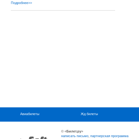
Подробнее>>
Авиабилеты
Жд билеты
© «
Билет.ру
»
написать письмо
,
партнерская программа