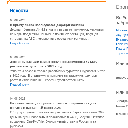
Брон
Выбер
05.08.2026
забр
В Крыму снова наблюдается дефицит бензина
Дефицит бензина АИ-92 в Крыму вызывает волнения, несмотря
Москва
на меры поддержки. Узнайте о причинах роста цен, текущей
Абу-Даб
ситуации на АЗС и сравнении с соседними регионами.
Будапе
Подробнее>>
Копенга
Прага
,
Торонто
05.08.2026
Эксперты назвали самые популярные курорты Китая у
Или в
российских туристов в 2026 году
Узнайте о росте интереса российских туристов к курортам Китая
в 2026 году. В статье — популярные направления, факторы
(на рус
роста и изменение цен, советы путешественникам.
Подробнее>>
Или н
04.08.2026
Названы самые доступные пляжные направления для
Более
1
отпуска в бархатный сезон 2026
Обзор доступных пляжных направлений в бархатный сезон 2026:
В данно
цены на туры, перелеты и проживание в Сочи, Батуми и Измире
по данным OneTwoTrip. Экономичный отдых в России и за
рубежом.