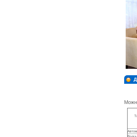
Д
Можно
Т
Автом
Волга