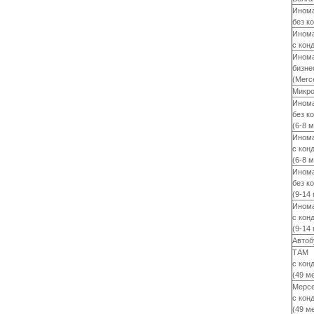
Ином
без к
Ином
с кон
Ином
бизне
(Merc
Микро
Ином
без к
(6-8 м
Ином
с кон
(6-8 м
Ином
без к
(9-14
Ином
с кон
(9-14
Автоб
ТАМ
с кон
(49 м
Мерсе
с кон
(49 м