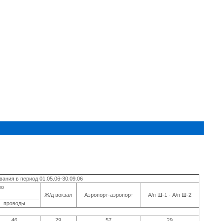
ания в период 01.05.06-30.09.06
во
Ж/д вокзал
Аэропорт-аэропорт
А/п Ш-1 - А/п Ш-2
проводы
46
29
57
29