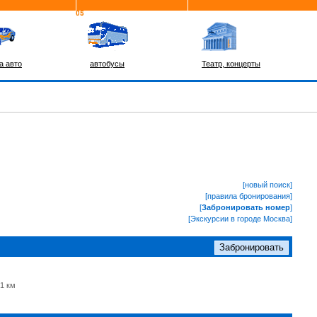
а авто
автобусы
Театр, концерты
[новый поиск]
[правила бронирования]
[
Забронировать номер
]
[Экскурсии в городе Москва]
 1 км