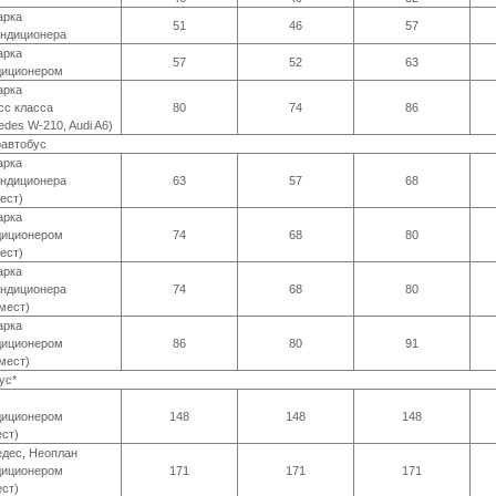
арка
51
46
57
ондиционера
арка
57
52
63
диционером
арка
сс класса
80
74
86
edes W-210, Audi A6)
автобус
арка
ондиционера
63
57
68
ест)
арка
диционером
74
68
80
ест)
арка
ондиционера
74
68
80
 мест)
арка
диционером
86
80
91
 мест)
ус*
диционером
148
148
148
ест)
дес, Неоплан
диционером
171
171
171
ест)