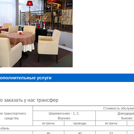
ополнительные услуги
 заказать у нас трансфер
Стоимость обслужив
ип транспортного
Шереметьево - 1, 2,
Домодедо
средства
Внуково
Быково
встреча
проводы
встреча
обиль
46
40
52