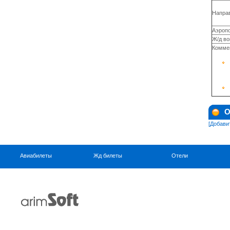
Направ
Аэропо
Ж/д во
Комме
О
[Добави
Авиабилеты
Жд билеты
Отели