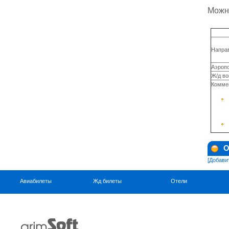
Можно
Направ
Аэропо
Ж/д во
Комме
О
[Добави
Авиабилеты
Жд билеты
Отели