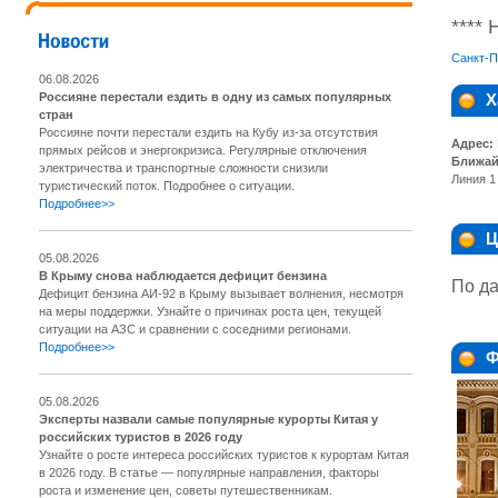
****
Санкт-П
06.08.2026
Россияне перестали ездить в одну из самых популярных
Х
стран
Россияне почти перестали ездить на Кубу из-за отсутствия
Адрес:
прямых рейсов и энергокризиса. Регулярные отключения
Ближай
электричества и транспортные сложности снизили
Линия 1 
туристический поток. Подробнее о ситуации.
Подробнее>>
Ц
05.08.2026
В Крыму снова наблюдается дефицит бензина
По да
Дефицит бензина АИ-92 в Крыму вызывает волнения, несмотря
на меры поддержки. Узнайте о причинах роста цен, текущей
ситуации на АЗС и сравнении с соседними регионами.
Подробнее>>
Ф
05.08.2026
Эксперты назвали самые популярные курорты Китая у
российских туристов в 2026 году
Узнайте о росте интереса российских туристов к курортам Китая
в 2026 году. В статье — популярные направления, факторы
роста и изменение цен, советы путешественникам.