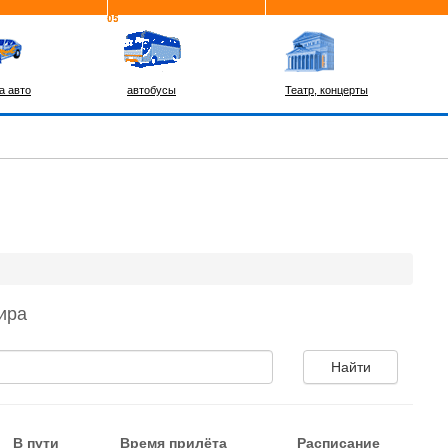
а авто
автобусы
Театр, концерты
ира
В пути
Время прилёта
Расписание