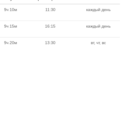
9ч 10м
11:30
каждый день
9ч 15м
16:15
каждый день
9ч 20м
13:30
вт, чт, вс