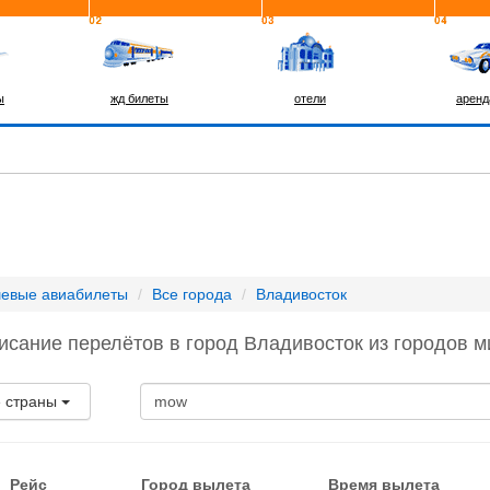
ы
жд билеты
отели
аренд
евые авиабилеты
Все города
Владивосток
исание перелётов в город Владивосток из городов м
е страны
Рейс
Город вылета
Время вылета