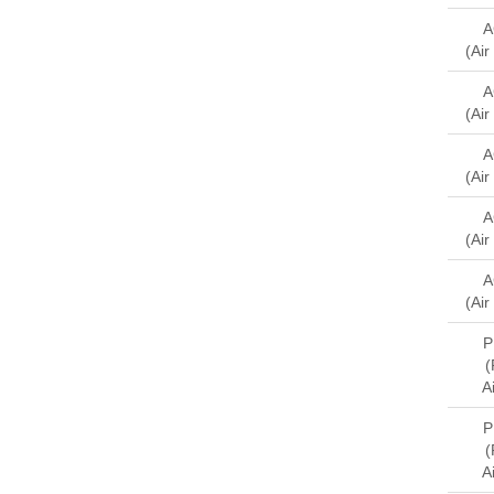
A
(Ai
A
(Ai
A
(Ai
A
(Ai
A
(Ai
P
(
Ai
P
(
Ai