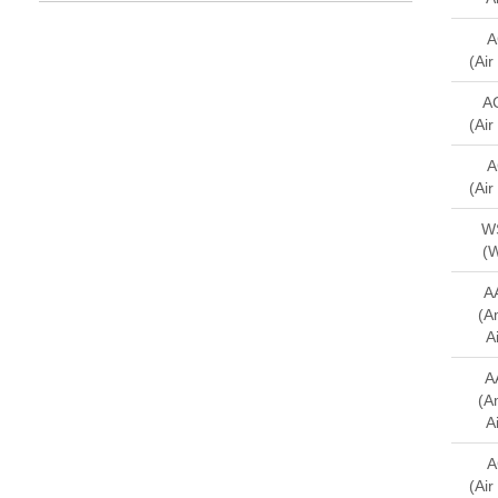
A
(Ai
A
(Ai
A
(Ai
W
(W
A
(A
Ai
A
(A
Ai
A
(Ai