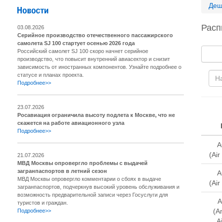
Деш
Расп
03.08.2026
Серийное производство отечественного пассажирского
самолета SJ 100 стартует осенью 2026 года
Российский самолет SJ 100 скоро начнет серийное
производство, что повысит внутренний авиасектор и снизит
зависимость от иностранных компонентов. Узнайте подробнее о
статусе и планах проекта.
Подробнее>>
23.07.2026
Росавиация ограничила высоту подлета к Москве, что не
скажется на работе авиационного узла
Подробнее>>
A
(Ai
21.07.2026
МВД Москвы опровергло проблемы с выдачей
загранпаспортов в летний сезон
A
МВД Москвы опровергло комментарии о сбоях в выдаче
(Ai
загранпаспортов, подчеркнув высокий уровень обслуживания и
возможность предварительной записи через Госуслуги для
A
туристов и граждан.
(A
Подробнее>>
Ai