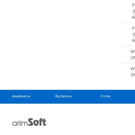
P
(
Ai
P
(
Ai
W
(W
W
(W
Авиабилеты
Жд билеты
Отели