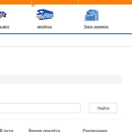
а авто
автобусы
Театр, концерты
В пути
Время прилёта
Расписание