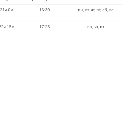
21ч 0м
16:30
пн, вт, чт, пт, сб, вс
22ч 15м
17:25
пн, чт, пт