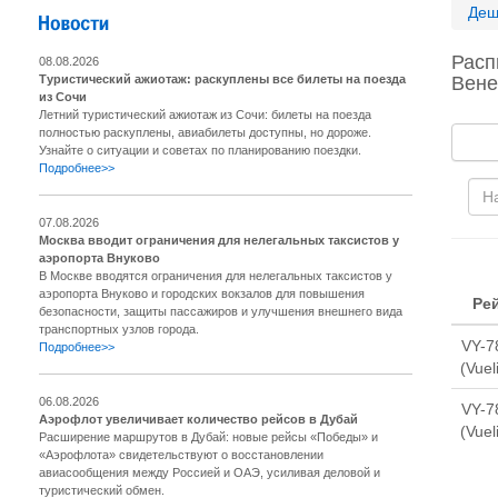
Деш
Расп
08.08.2026
Туристический ажиотаж: раскуплены все билеты на поезда
Вене
из Сочи
Летний туристический ажиотаж из Сочи: билеты на поезда
полностью раскуплены, авиабилеты доступны, но дороже.
Узнайте о ситуации и советах по планированию поездки.
Подробнее>>
07.08.2026
Москва вводит ограничения для нелегальных таксистов у
аэропорта Внуково
В Москве вводятся ограничения для нелегальных таксистов у
аэропорта Внуково и городских вокзалов для повышения
Ре
безопасности, защиты пассажиров и улучшения внешнего вида
транспортных узлов города.
VY-7
Подробнее>>
(Vuel
06.08.2026
VY-7
Аэрофлот увеличивает количество рейсов в Дубай
(Vuel
Расширение маршрутов в Дубай: новые рейсы «Победы» и
«Аэрофлота» свидетельствуют о восстановлении
авиасообщения между Россией и ОАЭ, усиливая деловой и
туристический обмен.