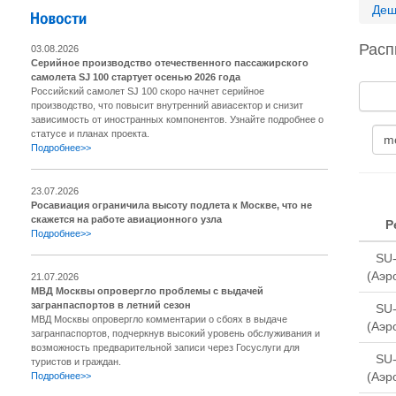
Деш
Расп
03.08.2026
Серийное производство отечественного пассажирского
самолета SJ 100 стартует осенью 2026 года
Российский самолет SJ 100 скоро начнет серийное
производство, что повысит внутренний авиасектор и снизит
зависимость от иностранных компонентов. Узнайте подробнее о
статусе и планах проекта.
Подробнее>>
23.07.2026
Росавиация ограничила высоту подлета к Москве, что не
скажется на работе авиационного узла
Р
Подробнее>>
SU
(Аэр
21.07.2026
МВД Москвы опровергло проблемы с выдачей
загранпаспортов в летний сезон
SU
МВД Москвы опровергло комментарии о сбоях в выдаче
(Аэр
загранпаспортов, подчеркнув высокий уровень обслуживания и
возможность предварительной записи через Госуслуги для
SU
туристов и граждан.
(Аэр
Подробнее>>