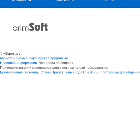
Авиабилеты
Жд билеты
Отели
© «
Билет.ру
»
написать письмо
,
партнерская программа
Правовая информация
. Все права защищены.
При использовании материалов сайта ссылка на сайт обязательна.
Бронирование гостиниц
|
Отели Праги
|
Новый год
|
Chatilo.ru - платформа для общен