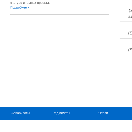
статусе и планах проекта.
Подробнее>>
(
а
(S
(S
Авиабилеты
Жд билеты
Отели