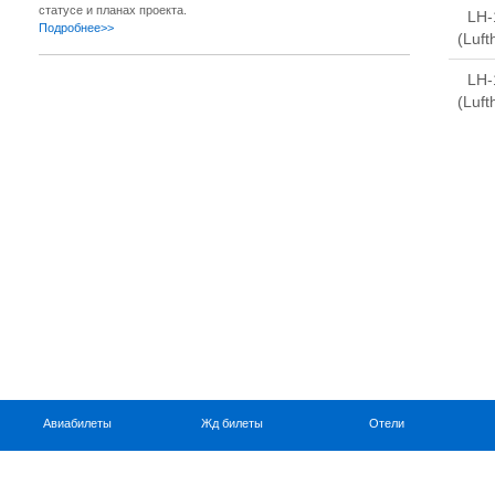
статусе и планах проекта.
LH-
Подробнее>>
(Luft
LH-
(Luft
Авиабилеты
Жд билеты
Отели