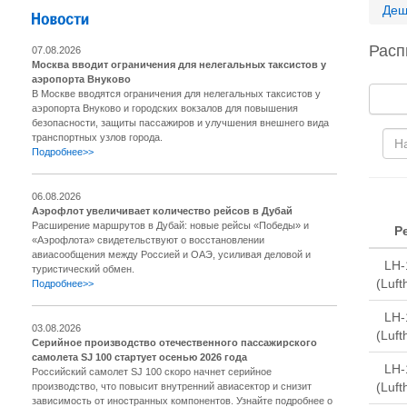
Деш
Расп
07.08.2026
Москва вводит ограничения для нелегальных таксистов у
аэропорта Внуково
В Москве вводятся ограничения для нелегальных таксистов у
аэропорта Внуково и городских вокзалов для повышения
безопасности, защиты пассажиров и улучшения внешнего вида
транспортных узлов города.
Подробнее>>
06.08.2026
Аэрофлот увеличивает количество рейсов в Дубай
Расширение маршрутов в Дубай: новые рейсы «Победы» и
Р
«Аэрофлота» свидетельствуют о восстановлении
авиасообщения между Россией и ОАЭ, усиливая деловой и
LH-
туристический обмен.
(Luft
Подробнее>>
LH-
03.08.2026
(Luft
Серийное производство отечественного пассажирского
самолета SJ 100 стартует осенью 2026 года
LH-
Российский самолет SJ 100 скоро начнет серийное
(Luft
производство, что повысит внутренний авиасектор и снизит
зависимость от иностранных компонентов. Узнайте подробнее о