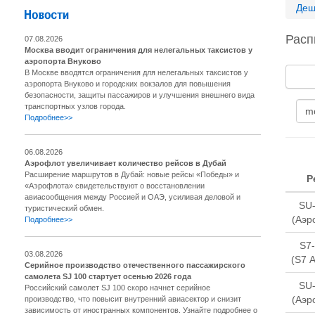
Деш
Расп
07.08.2026
Москва вводит ограничения для нелегальных таксистов у
аэропорта Внуково
В Москве вводятся ограничения для нелегальных таксистов у
аэропорта Внуково и городских вокзалов для повышения
безопасности, защиты пассажиров и улучшения внешнего вида
транспортных узлов города.
Подробнее>>
06.08.2026
Аэрофлот увеличивает количество рейсов в Дубай
Расширение маршрутов в Дубай: новые рейсы «Победы» и
Р
«Аэрофлота» свидетельствуют о восстановлении
авиасообщения между Россией и ОАЭ, усиливая деловой и
SU
туристический обмен.
(Аэр
Подробнее>>
S7
03.08.2026
(S7 A
Серийное производство отечественного пассажирского
самолета SJ 100 стартует осенью 2026 года
SU
Российский самолет SJ 100 скоро начнет серийное
(Аэр
производство, что повысит внутренний авиасектор и снизит
зависимость от иностранных компонентов. Узнайте подробнее о