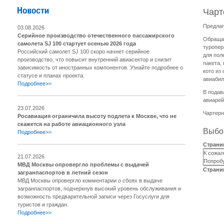
Чарт
Предлаг
03.08.2026
Серийное производство отечественного пассажирского
Обращае
самолета SJ 100 стартует осенью 2026 года
туропер
Российский самолет SJ 100 скоро начнет серийное
для пол
производство, что повысит внутренний авиасектор и снизит
пакета,
зависимость от иностранных компонентов. Узнайте подробнее о
кото из
статусе и планах проекта.
авиабил
Подробнее>>
В подав
авиарей
23.07.2026
Чартерн
Росавиация ограничила высоту подлета к Москве, что не
скажется на работе авиационного узла
Выбор
Подробнее>>
Страни
К сожал
21.07.2026
Попробу
МВД Москвы опровергло проблемы с выдачей
Страни
загранпаспортов в летний сезон
МВД Москвы опровергло комментарии о сбоях в выдаче
загранпаспортов, подчеркнув высокий уровень обслуживания и
возможность предварительной записи через Госуслуги для
туристов и граждан.
Подробнее>>