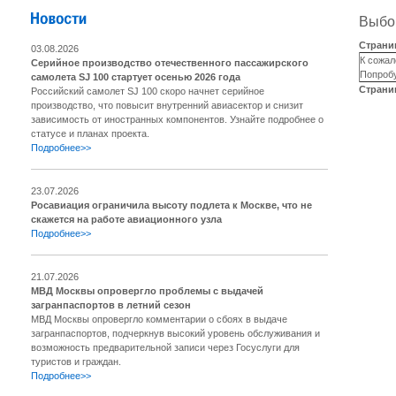
Выбор
Страни
03.08.2026
К сожал
Серийное производство отечественного пассажирского
Попробу
самолета SJ 100 стартует осенью 2026 года
Страни
Российский самолет SJ 100 скоро начнет серийное
производство, что повысит внутренний авиасектор и снизит
зависимость от иностранных компонентов. Узнайте подробнее о
статусе и планах проекта.
Подробнее>>
23.07.2026
Росавиация ограничила высоту подлета к Москве, что не
скажется на работе авиационного узла
Подробнее>>
21.07.2026
МВД Москвы опровергло проблемы с выдачей
загранпаспортов в летний сезон
МВД Москвы опровергло комментарии о сбоях в выдаче
загранпаспортов, подчеркнув высокий уровень обслуживания и
возможность предварительной записи через Госуслуги для
туристов и граждан.
Подробнее>>