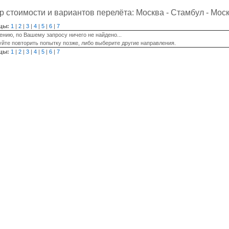
 стоимости и вариантов перелёта: Москва - Стамбул - Мос
цы:
1
|
2
|
3
|
4
|
5
|
6
|
7
ению, по Вашему запросу ничего не найдено...
йте повторить попытку позже, либо выберите другие направления.
цы:
1
|
2
|
3
|
4
|
5
|
6
|
7