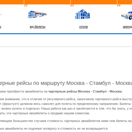
ы
жд билеты
отели
аренд
ерные рейсы по маршруту Москва - Стамбул - Москв
аем преобрести авиабилеты на
чартерные рейсы Москва - Стамбул - Москва
.
м внимание, что в отличие от регулярного рейса, заказчиком чартерного рейса высту
т (фрахтует) целиком весь самолет для полета по пределенному напралению. Билеты н
х можно купить и отдельно. Наша работа как раз и заключается в том, что бы знать, у
ить эти чартерные авиабилеты к продаже нашим клиентам.
ляющем большинстве случаев стоимость чартерных авиабилетов ниже чем билеты на р
ые авиабилеты не подлежат возврату и стоимость их не возвращается.