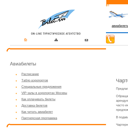
авиабилет
Авиабилеты
Расписание
Чарт
Табло аэропортов
Специальные предложения
Предлаг
VIP-залы в аэропортах Москвы
Обращае
Как оплачивать билеты
арендуе
часто и
Доставка билетов
предлож
Как читать авиабилет
В подав
Партнерская программа
Чартерн