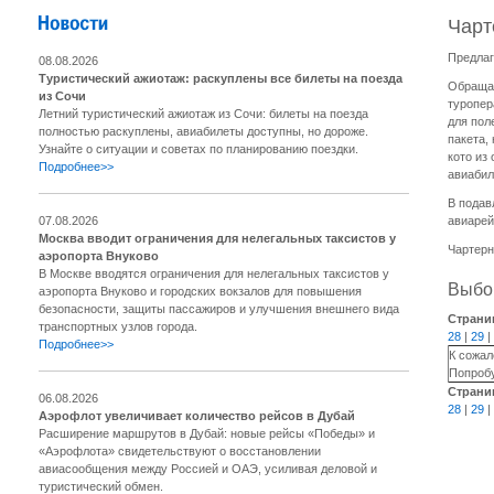
Чарт
Предлаг
08.08.2026
Туристический ажиотаж: раскуплены все билеты на поезда
Обращае
из Сочи
туропер
Летний туристический ажиотаж из Сочи: билеты на поезда
для пол
полностью раскуплены, авиабилеты доступны, но дороже.
пакета,
Узнайте о ситуации и советах по планированию поездки.
кото из
Подробнее>>
авиабил
В подав
07.08.2026
авиарей
Москва вводит ограничения для нелегальных таксистов у
Чартерн
аэропорта Внуково
В Москве вводятся ограничения для нелегальных таксистов у
Выбор
аэропорта Внуково и городских вокзалов для повышения
безопасности, защиты пассажиров и улучшения внешнего вида
Страни
транспортных узлов города.
28
|
29
|
Подробнее>>
К сожал
Попробу
Страни
06.08.2026
28
|
29
|
Аэрофлот увеличивает количество рейсов в Дубай
Расширение маршрутов в Дубай: новые рейсы «Победы» и
«Аэрофлота» свидетельствуют о восстановлении
авиасообщения между Россией и ОАЭ, усиливая деловой и
туристический обмен.