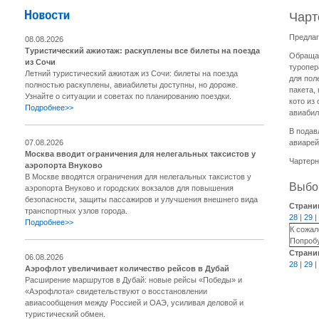
Чарт
Предлаг
08.08.2026
Туристический ажиотаж: раскуплены все билеты на поезда
Обращае
из Сочи
туропер
Летний туристический ажиотаж из Сочи: билеты на поезда
для пол
полностью раскуплены, авиабилеты доступны, но дороже.
пакета,
Узнайте о ситуации и советах по планированию поездки.
кото из
Подробнее>>
авиабил
В подав
07.08.2026
авиарей
Москва вводит ограничения для нелегальных таксистов у
Чартерн
аэропорта Внуково
В Москве вводятся ограничения для нелегальных таксистов у
Выбор
аэропорта Внуково и городских вокзалов для повышения
безопасности, защиты пассажиров и улучшения внешнего вида
Страни
транспортных узлов города.
28
|
29
|
Подробнее>>
К сожал
Попробу
Страни
06.08.2026
28
|
29
|
Аэрофлот увеличивает количество рейсов в Дубай
Расширение маршрутов в Дубай: новые рейсы «Победы» и
«Аэрофлота» свидетельствуют о восстановлении
авиасообщения между Россией и ОАЭ, усиливая деловой и
туристический обмен.