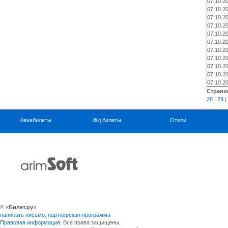
07.10.2
07.10.2
07.10.2
07.10.2
07.10.2
07.10.2
07.10.2
07.10.2
07.10.2
07.10.2
07.10.2
Страни
28
|
29
|
Авиабилеты
Жд билеты
Отели
© «
Билет.ру
»
написать письмо
,
партнерская программа
Правовая информация
. Все права защищены.