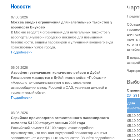
Чарт
Предлаг
07.08.2026
Москва вводит ограничения для нелегальных таксистов у
Обращае
аэропорта Внуково
туропер
В Москве вводятся ограничения для нелегальных таксистов у
для пол
аэропорта Внуково и городских вокзалов для повышения
пакета,
безопасности, защиты пассажиров и улучшения внешнего вида
кото из
транспортных узлов города.
авиабил
Подробнее>>
В подав
авиарей
06.08.2026
Чартерн
Аэрофлот увеличивает количество рейсов в Дубай
Расширение маршрутов в Дубай: новые рейсы «Победы» и
Выбор
«Аэрофлота» свидетельствуют о восстановлении
авиасообщения между Россией и ОАЭ, усиливая деловой и
Страни
туристический обмен.
28
|
29
|
Подробнее>>
Дата
вылета
03.08.2026
05.10.2
Серийное производство отечественного пассажирского
05.10.2
самолета SJ 100 стартует осенью 2026 года
05.10.2
Российский самолет SJ 100 скоро начнет серийное
05.10.2
производство, что повысит внутренний авиасектор и снизит
05.10.2
зависимость от иностранных компонентов. Узнайте подробнее о