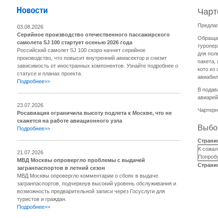
Чарт
Предлаг
03.08.2026
Серийное производство отечественного пассажирского
Обращае
самолета SJ 100 стартует осенью 2026 года
туропер
Российский самолет SJ 100 скоро начнет серийное
для пол
производство, что повысит внутренний авиасектор и снизит
пакета,
зависимость от иностранных компонентов. Узнайте подробнее о
кото из
статусе и планах проекта.
авиабил
Подробнее>>
В подав
авиарей
23.07.2026
Чартерн
Росавиация ограничила высоту подлета к Москве, что не
скажется на работе авиационного узла
Выбор
Подробнее>>
Страни
К сожал
21.07.2026
Попробу
МВД Москвы опровергло проблемы с выдачей
Страни
загранпаспортов в летний сезон
МВД Москвы опровергло комментарии о сбоях в выдаче
загранпаспортов, подчеркнув высокий уровень обслуживания и
возможность предварительной записи через Госуслуги для
туристов и граждан.
Подробнее>>