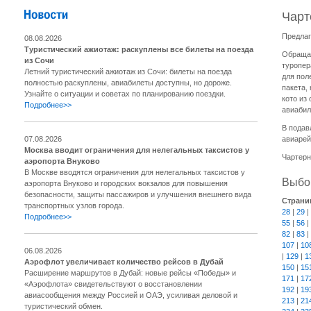
Чарт
Предлаг
08.08.2026
Туристический ажиотаж: раскуплены все билеты на поезда
Обращае
из Сочи
туропер
Летний туристический ажиотаж из Сочи: билеты на поезда
для пол
полностью раскуплены, авиабилеты доступны, но дороже.
пакета,
Узнайте о ситуации и советах по планированию поездки.
кото из
Подробнее>>
авиабил
В подав
07.08.2026
авиарей
Москва вводит ограничения для нелегальных таксистов у
Чартерн
аэропорта Внуково
В Москве вводятся ограничения для нелегальных таксистов у
Выбор
аэропорта Внуково и городских вокзалов для повышения
безопасности, защиты пассажиров и улучшения внешнего вида
Страни
транспортных узлов города.
28
|
29
|
Подробнее>>
55
|
56
|
82
|
83
|
107
|
10
06.08.2026
|
129
|
1
Аэрофлот увеличивает количество рейсов в Дубай
150
|
15
Расширение маршрутов в Дубай: новые рейсы «Победы» и
171
|
17
«Аэрофлота» свидетельствуют о восстановлении
192
|
19
авиасообщения между Россией и ОАЭ, усиливая деловой и
213
|
21
туристический обмен.