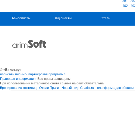
381
|
38
402
|
40
Авиабилеты
Жд билеты
Отели
© «
Билет.ру
»
написать письмо
,
партнерская программа
Правовая информация
. Все права защищены.
При использовании материалов сайта ссылка на сайт обязательна.
Бронирование гостиниц
|
Отели Праги
|
Новый год
|
Chatilo.ru - платформа для общен