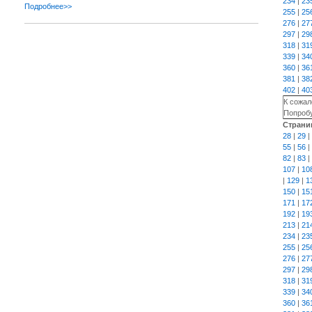
234
|
23
Подробнее>>
255
|
25
276
|
27
297
|
29
318
|
31
339
|
34
360
|
36
381
|
38
402
|
40
К сожал
Попробу
Страни
28
|
29
|
55
|
56
|
82
|
83
|
107
|
10
|
129
|
1
150
|
15
171
|
17
192
|
19
213
|
21
234
|
23
255
|
25
276
|
27
297
|
29
318
|
31
339
|
34
360
|
36