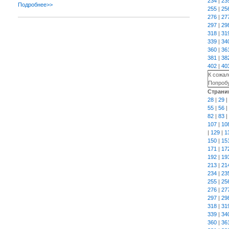
234
|
23
Подробнее>>
255
|
25
276
|
27
297
|
29
318
|
31
339
|
34
360
|
36
381
|
38
402
|
40
К сожал
Попробу
Страни
28
|
29
|
55
|
56
|
82
|
83
|
107
|
10
|
129
|
1
150
|
15
171
|
17
192
|
19
213
|
21
234
|
23
255
|
25
276
|
27
297
|
29
318
|
31
339
|
34
360
|
36