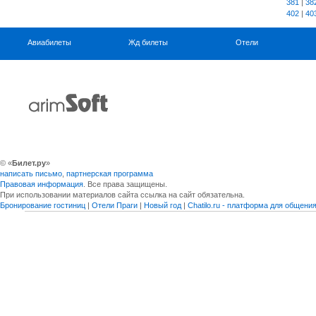
381
|
38
402
|
40
Авиабилеты
Жд билеты
Отели
© «
Билет.ру
»
написать письмо
,
партнерская программа
Правовая информация
. Все права защищены.
При использовании материалов сайта ссылка на сайт обязательна.
Бронирование гостиниц
|
Отели Праги
|
Новый год
|
Chatilo.ru - платформа для общен