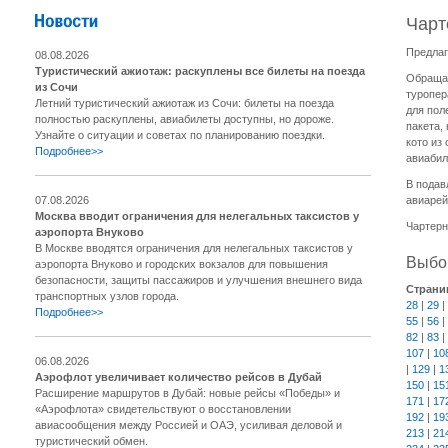
Чарт
Предлаг
08.08.2026
Туристический ажиотаж: раскуплены все билеты на поезда
Обращае
из Сочи
туропер
Летний туристический ажиотаж из Сочи: билеты на поезда
для пол
полностью раскуплены, авиабилеты доступны, но дороже.
пакета,
Узнайте о ситуации и советах по планированию поездки.
кото из
Подробнее>>
авиабил
В подав
07.08.2026
авиарей
Москва вводит ограничения для нелегальных таксистов у
Чартерн
аэропорта Внуково
В Москве вводятся ограничения для нелегальных таксистов у
Выбор
аэропорта Внуково и городских вокзалов для повышения
безопасности, защиты пассажиров и улучшения внешнего вида
Страни
транспортных узлов города.
28
|
29
|
Подробнее>>
55
|
56
|
82
|
83
|
107
|
10
06.08.2026
|
129
|
1
Аэрофлот увеличивает количество рейсов в Дубай
150
|
15
Расширение маршрутов в Дубай: новые рейсы «Победы» и
171
|
17
«Аэрофлота» свидетельствуют о восстановлении
192
|
19
авиасообщения между Россией и ОАЭ, усиливая деловой и
213
|
21
туристический обмен.