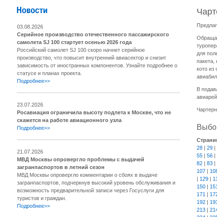
Чарт
Предлаг
03.08.2026
Серийное производство отечественного пассажирского
Обращае
самолета SJ 100 стартует осенью 2026 года
туропер
Российский самолет SJ 100 скоро начнет серийное
для пол
производство, что повысит внутренний авиасектор и снизит
пакета,
зависимость от иностранных компонентов. Узнайте подробнее о
кото из
статусе и планах проекта.
авиабил
Подробнее>>
В подав
авиарей
23.07.2026
Чартерн
Росавиация ограничила высоту подлета к Москве, что не
скажется на работе авиационного узла
Выбор
Подробнее>>
Страни
28
|
29
|
21.07.2026
55
|
56
|
МВД Москвы опровергло проблемы с выдачей
82
|
83
|
загранпаспортов в летний сезон
107
|
10
МВД Москвы опровергло комментарии о сбоях в выдаче
|
129
|
1
загранпаспортов, подчеркнув высокий уровень обслуживания и
150
|
15
возможность предварительной записи через Госуслуги для
171
|
17
туристов и граждан.
192
|
19
Подробнее>>
213
|
21