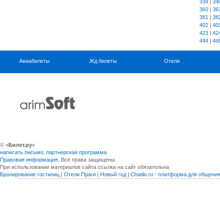
339
|
34
360
|
36
381
|
38
402
|
40
423
|
42
444
|
44
Авиабилеты
Жд билеты
Отели
© «
Билет.ру
»
написать письмо
,
партнерская программа
Правовая информация
. Все права защищены.
При использовании материалов сайта ссылка на сайт обязательна.
Бронирование гостиниц
|
Отели Праги
|
Новый год
|
Chatilo.ru - платформа для общен