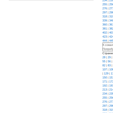
234
|
23
255
|
25
276
|
27
297
|
29
318
|
31
339
|
34
360
|
36
381
|
38
402
|
40
423
|
42
444
|
44
К сожал
Попробу
Страни
28
|
29
|
55
|
56
|
82
|
83
|
107
|
10
|
129
|
1
150
|
15
171
|
17
192
|
19
213
|
21
234
|
23
255
|
25
276
|
27
297
|
29
318
|
31