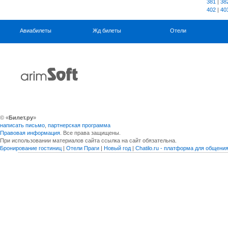
381
|
38
402
|
40
Авиабилеты
Жд билеты
Отели
© «
Билет.ру
»
написать письмо
,
партнерская программа
Правовая информация
. Все права защищены.
При использовании материалов сайта ссылка на сайт обязательна.
Бронирование гостиниц
|
Отели Праги
|
Новый год
|
Chatilo.ru - платформа для общен