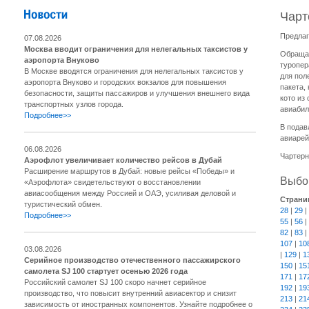
Чарт
Предлаг
07.08.2026
Москва вводит ограничения для нелегальных таксистов у
Обращае
аэропорта Внуково
туропер
В Москве вводятся ограничения для нелегальных таксистов у
для пол
аэропорта Внуково и городских вокзалов для повышения
пакета,
безопасности, защиты пассажиров и улучшения внешнего вида
кото из
транспортных узлов города.
авиабил
Подробнее>>
В подав
авиарей
06.08.2026
Чартерн
Аэрофлот увеличивает количество рейсов в Дубай
Расширение маршрутов в Дубай: новые рейсы «Победы» и
Выбор
«Аэрофлота» свидетельствуют о восстановлении
авиасообщения между Россией и ОАЭ, усиливая деловой и
Страни
туристический обмен.
28
|
29
|
Подробнее>>
55
|
56
|
82
|
83
|
107
|
10
03.08.2026
|
129
|
1
Серийное производство отечественного пассажирского
150
|
15
самолета SJ 100 стартует осенью 2026 года
171
|
17
Российский самолет SJ 100 скоро начнет серийное
192
|
19
производство, что повысит внутренний авиасектор и снизит
213
|
21
зависимость от иностранных компонентов. Узнайте подробнее о