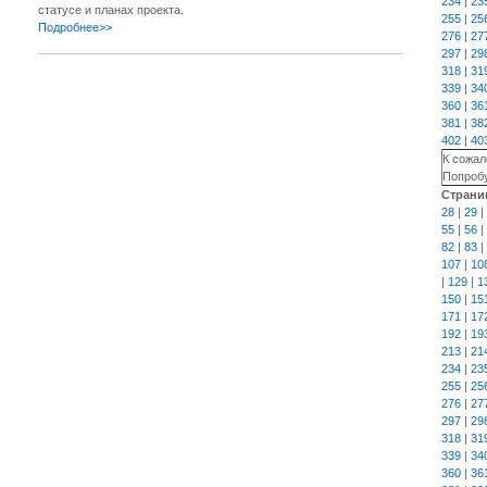
234
|
23
статусе и планах проекта.
255
|
25
Подробнее>>
276
|
27
297
|
29
318
|
31
339
|
34
360
|
36
381
|
38
402
|
40
К сожал
Попробу
Страни
28
|
29
|
55
|
56
|
82
|
83
|
107
|
10
|
129
|
1
150
|
15
171
|
17
192
|
19
213
|
21
234
|
23
255
|
25
276
|
27
297
|
29
318
|
31
339
|
34
360
|
36