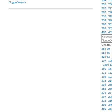
234
|
23
Подробнее>>
255
|
25
276
|
27
297
|
29
318
|
31
339
|
34
360
|
36
381
|
38
402
|
40
К сожал
Попробу
Страни
28
|
29
|
55
|
56
|
82
|
83
|
107
|
10
|
129
|
1
150
|
15
171
|
17
192
|
19
213
|
21
234
|
23
255
|
25
276
|
27
297
|
29
318
|
31
339
|
34
360
|
36