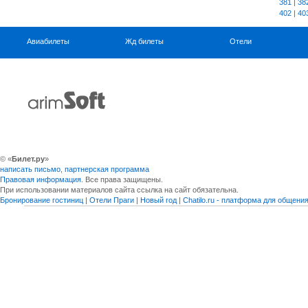
381
|
38
402
|
40
Авиабилеты
Жд билеты
Отели
© «
Билет.ру
»
написать письмо
,
партнерская программа
Правовая информация
. Все права защищены.
При использовании материалов сайта ссылка на сайт обязательна.
Бронирование гостиниц
|
Отели Праги
|
Новый год
|
Chatilo.ru - платформа для общен