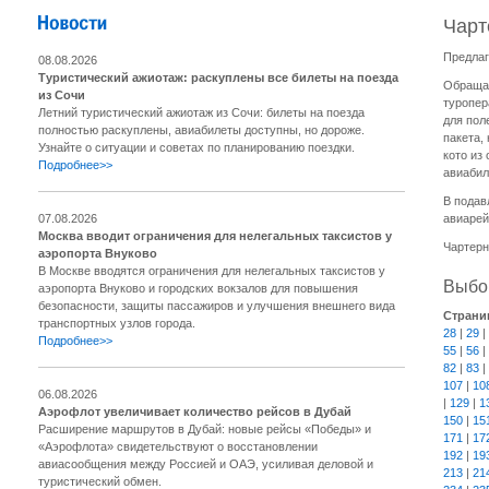
Чарт
Предлаг
08.08.2026
Туристический ажиотаж: раскуплены все билеты на поезда
Обращае
из Сочи
туропер
Летний туристический ажиотаж из Сочи: билеты на поезда
для пол
полностью раскуплены, авиабилеты доступны, но дороже.
пакета,
Узнайте о ситуации и советах по планированию поездки.
кото из
Подробнее>>
авиабил
В подав
07.08.2026
авиарей
Москва вводит ограничения для нелегальных таксистов у
Чартерн
аэропорта Внуково
В Москве вводятся ограничения для нелегальных таксистов у
Выбор
аэропорта Внуково и городских вокзалов для повышения
безопасности, защиты пассажиров и улучшения внешнего вида
Страни
транспортных узлов города.
28
|
29
|
Подробнее>>
55
|
56
|
82
|
83
|
107
|
10
06.08.2026
|
129
|
1
Аэрофлот увеличивает количество рейсов в Дубай
150
|
15
Расширение маршрутов в Дубай: новые рейсы «Победы» и
171
|
17
«Аэрофлота» свидетельствуют о восстановлении
192
|
19
авиасообщения между Россией и ОАЭ, усиливая деловой и
213
|
21
туристический обмен.