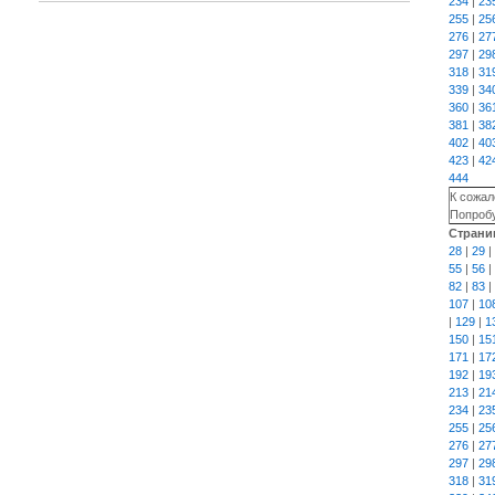
234
|
23
255
|
25
276
|
27
297
|
29
318
|
31
339
|
34
360
|
36
381
|
38
402
|
40
423
|
42
444
К сожал
Попробу
Страни
28
|
29
|
55
|
56
|
82
|
83
|
107
|
10
|
129
|
1
150
|
15
171
|
17
192
|
19
213
|
21
234
|
23
255
|
25
276
|
27
297
|
29
318
|
31