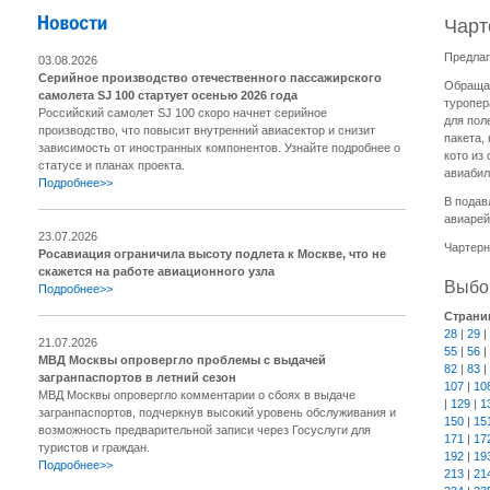
Чарт
Предлаг
03.08.2026
Серийное производство отечественного пассажирского
Обращае
самолета SJ 100 стартует осенью 2026 года
туропер
Российский самолет SJ 100 скоро начнет серийное
для пол
производство, что повысит внутренний авиасектор и снизит
пакета,
зависимость от иностранных компонентов. Узнайте подробнее о
кото из
статусе и планах проекта.
авиабил
Подробнее>>
В подав
авиарей
23.07.2026
Чартерн
Росавиация ограничила высоту подлета к Москве, что не
скажется на работе авиационного узла
Выбор
Подробнее>>
Страни
28
|
29
|
21.07.2026
55
|
56
|
МВД Москвы опровергло проблемы с выдачей
82
|
83
|
загранпаспортов в летний сезон
107
|
10
МВД Москвы опровергло комментарии о сбоях в выдаче
|
129
|
1
загранпаспортов, подчеркнув высокий уровень обслуживания и
150
|
15
возможность предварительной записи через Госуслуги для
171
|
17
туристов и граждан.
192
|
19
Подробнее>>
213
|
21