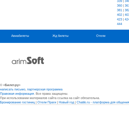
339
|
34
360
|
36
381
|
38
402
|
40
423
|
42
444
Авиабилеты
Жд билеты
Отели
© «
Билет.ру
»
написать письмо
,
партнерская программа
Правовая информация
. Все права защищены.
При использовании материалов сайта ссылка на сайт обязательна.
Бронирование гостиниц
|
Отели Праги
|
Новый год
|
Chatilo.ru - платформа для общен