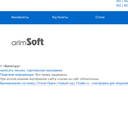
381
|
38
402
|
40
Авиабилеты
Жд билеты
Отели
© «
Билет.ру
»
написать письмо
,
партнерская программа
Правовая информация
. Все права защищены.
При использовании материалов сайта ссылка на сайт обязательна.
Бронирование гостиниц
|
Отели Праги
|
Новый год
|
Chatilo.ru - платформа для общен