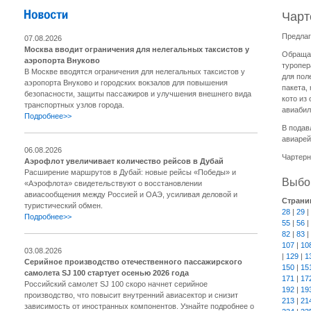
Чарт
Предлаг
07.08.2026
Москва вводит ограничения для нелегальных таксистов у
Обращае
аэропорта Внуково
туропер
В Москве вводятся ограничения для нелегальных таксистов у
для пол
аэропорта Внуково и городских вокзалов для повышения
пакета,
безопасности, защиты пассажиров и улучшения внешнего вида
кото из
транспортных узлов города.
авиабил
Подробнее>>
В подав
авиарей
06.08.2026
Чартерн
Аэрофлот увеличивает количество рейсов в Дубай
Расширение маршрутов в Дубай: новые рейсы «Победы» и
Выбор
«Аэрофлота» свидетельствуют о восстановлении
авиасообщения между Россией и ОАЭ, усиливая деловой и
Страни
туристический обмен.
28
|
29
|
Подробнее>>
55
|
56
|
82
|
83
|
107
|
10
03.08.2026
|
129
|
1
Серийное производство отечественного пассажирского
150
|
15
самолета SJ 100 стартует осенью 2026 года
171
|
17
Российский самолет SJ 100 скоро начнет серийное
192
|
19
производство, что повысит внутренний авиасектор и снизит
213
|
21
зависимость от иностранных компонентов. Узнайте подробнее о