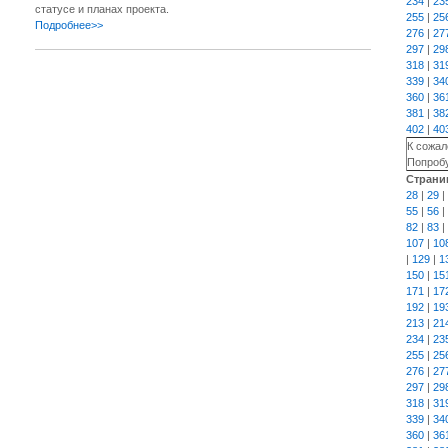
234
|
23
статусе и планах проекта.
255
|
25
Подробнее>>
276
|
27
297
|
29
318
|
31
339
|
34
360
|
36
381
|
38
402
|
40
К сожал
Попробу
Страни
28
|
29
|
55
|
56
|
82
|
83
|
107
|
10
|
129
|
1
150
|
15
171
|
17
192
|
19
213
|
21
234
|
23
255
|
25
276
|
27
297
|
29
318
|
31
339
|
34
360
|
36