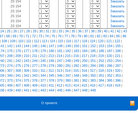
2S 154
Заказать
2S 154
Заказать
2S 154
Заказать
2S 154
Заказать
2S 154
Заказать
2S 154
Заказать
|
24
|
25
|
26
|
27
|
28
|
29
|
30
|
31
|
32
|
33
|
34
|
35
|
36
|
37
|
38
|
39
|
40
|
41
|
42
|
43
67
|
68
|
69
|
70
|
71
|
72
|
73
|
74
|
75
|
76
|
77
|
78
|
79
|
80
|
81
|
82
|
83
|
84
|
85
|
86
|
108
|
109
|
110
|
111
|
112
|
113
|
114
|
115
|
116
|
117
|
118
|
119
|
120
|
121
|
122
|
141
|
142
|
143
|
144
|
145
|
146
|
147
|
148
|
149
|
150
|
151
|
152
|
153
|
154
|
155
|
174
|
175
|
176
|
177
|
178
|
179
|
180
|
181
|
182
|
183
|
184
|
185
|
186
|
187
|
188
|
207
|
208
|
209
|
210
|
211
|
212
|
213
|
214
|
215
|
216
|
217
|
218
|
219
|
220
|
221
|
240
|
241
|
242
|
243
|
244
|
245
|
246
|
247
|
248
|
249
|
250
|
251
|
252
|
253
|
254
|
273
|
274
|
275
|
276
|
277
|
278
|
279
|
280
|
281
|
282
|
283
|
284
|
285
|
286
|
287
|
306
|
307
|
308
|
309
|
310
|
311
|
312
|
313
|
314
|
315
|
316
|
317
|
318
|
319
|
320
|
339
|
340
|
341
|
342
|
343
|
344
|
345
|
346
|
347
|
348
|
349
|
350
|
351
|
352
|
353
|
372
|
373
|
374
|
375
|
376
|
377
|
378
|
379
|
380
|
381
|
382
|
383
|
384
|
385
|
386
|
405
|
406
|
407
|
408
|
409
|
410
|
411
|
412
|
413
|
414
|
415
|
416
|
417
|
418
|
419
|
438
|
439
|
440
|
441
|
442
|
443
|
444
|
445
|
446
|
447
|
448
|
449
О проекте