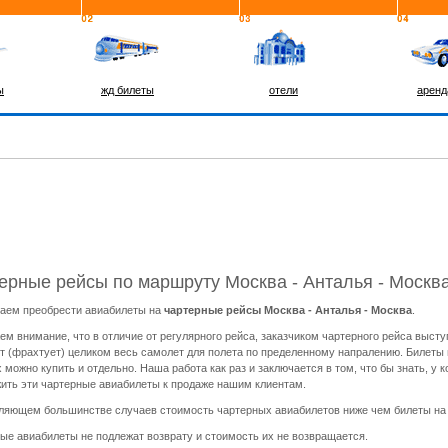
ы
жд билеты
отели
аренд
ерные рейсы по маршруту Москва - Анталья - Москв
аем преобрести авиабилеты на
чартерные рейсы Москва - Анталья - Москва
.
м внимание, что в отличие от регулярного рейса, заказчиком чартерного рейса высту
т (фрахтует) целиком весь самолет для полета по пределенному напралению. Билеты н
х можно купить и отдельно. Наша работа как раз и заключается в том, что бы знать, у
ить эти чартерные авиабилеты к продаже нашим клиентам.
ляющем большинстве случаев стоимость чартерных авиабилетов ниже чем билеты на р
ые авиабилеты не подлежат возврату и стоимость их не возвращается.