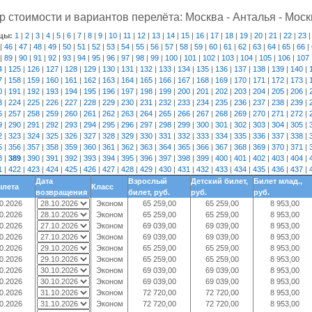
 стоимости и вариантов перелёта: Москва - Анталья - Моск
цы:
1
|
2
|
3
|
4
|
5
|
6
|
7
|
8
|
9
|
10
|
11
|
12
|
13
|
14
|
15
|
16
|
17
|
18
|
19
|
20
|
21
|
22
|
23
|
46
|
47
|
48
|
49
|
50
|
51
|
52
|
53
|
54
|
55
|
56
|
57
|
58
|
59
|
60
|
61
|
62
|
63
|
64
|
65
|
66
|
|
89
|
90
|
91
|
92
|
93
|
94
|
95
|
96
|
97
|
98
|
99
|
100
|
101
|
102
|
103
|
104
|
105
|
106
|
107
4
|
125
|
126
|
127
|
128
|
129
|
130
|
131
|
132
|
133
|
134
|
135
|
136
|
137
|
138
|
139
|
140
|
7
|
158
|
159
|
160
|
161
|
162
|
163
|
164
|
165
|
166
|
167
|
168
|
169
|
170
|
171
|
172
|
173
|
0
|
191
|
192
|
193
|
194
|
195
|
196
|
197
|
198
|
199
|
200
|
201
|
202
|
203
|
204
|
205
|
206
|
3
|
224
|
225
|
226
|
227
|
228
|
229
|
230
|
231
|
232
|
233
|
234
|
235
|
236
|
237
|
238
|
239
|
6
|
257
|
258
|
259
|
260
|
261
|
262
|
263
|
264
|
265
|
266
|
267
|
268
|
269
|
270
|
271
|
272
|
9
|
290
|
291
|
292
|
293
|
294
|
295
|
296
|
297
|
298
|
299
|
300
|
301
|
302
|
303
|
304
|
305
|
2
|
323
|
324
|
325
|
326
|
327
|
328
|
329
|
330
|
331
|
332
|
333
|
334
|
335
|
336
|
337
|
338
|
5
|
356
|
357
|
358
|
359
|
360
|
361
|
362
|
363
|
364
|
365
|
366
|
367
|
368
|
369
|
370
|
371
|
8
|
389
|
390
|
391
|
392
|
393
|
394
|
395
|
396
|
397
|
398
|
399
|
400
|
401
|
402
|
403
|
404
|
1
|
422
|
423
|
424
|
425
|
426
|
427
|
428
|
429
|
430
|
431
|
432
|
433
|
434
|
435
|
436
|
437
|
Дата
Взрослый
Детский билет,
Билет млад.,
ылета
Класс
возвращения
билет, руб.
руб.
руб.
0.2026
Эконом
65 259,00
65 259,00
8 953,00
0.2026
Эконом
65 259,00
65 259,00
8 953,00
0.2026
Эконом
69 039,00
69 039,00
8 953,00
0.2026
Эконом
69 039,00
69 039,00
8 953,00
0.2026
Эконом
65 259,00
65 259,00
8 953,00
0.2026
Эконом
65 259,00
65 259,00
8 953,00
0.2026
Эконом
69 039,00
69 039,00
8 953,00
0.2026
Эконом
69 039,00
69 039,00
8 953,00
0.2026
Эконом
72 720,00
72 720,00
8 953,00
0.2026
Эконом
72 720,00
72 720,00
8 953,00