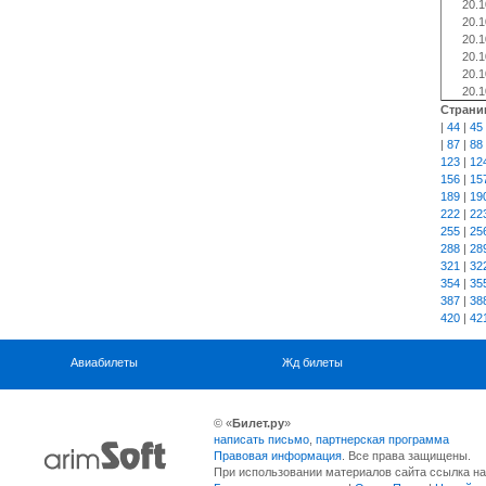
20.1
20.1
20.1
20.1
20.1
20.1
Страни
|
44
|
45
|
87
|
88
123
|
12
156
|
15
189
|
19
222
|
22
255
|
25
288
|
28
321
|
32
354
|
35
387
|
38
420
|
42
Авиабилеты
Жд билеты
© «
Билет.ру
»
написать письмо
,
партнерская программа
Правовая информация
. Все права защищены.
При использовании материалов сайта ссылка на