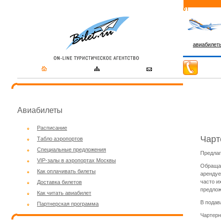
авиабилет
Авиабилеты
Расписание
Чарт
Табло аэропортов
Специальные предложения
Предлаг
VIP-залы в аэропортах Москвы
Обращае
Как оплачивать билеты
арендуе
часто и
Доставка билетов
предлож
Как читать авиабилет
В подав
Партнерская программа
Чартерн