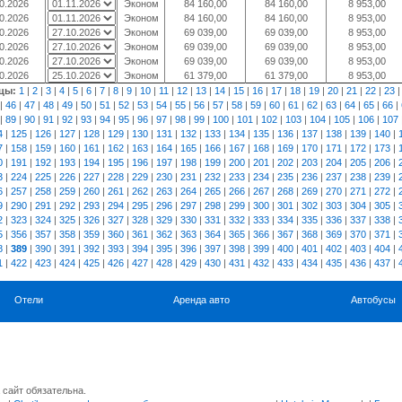
0.2026
Эконом
84 160,00
84 160,00
8 953,00
0.2026
Эконом
84 160,00
84 160,00
8 953,00
0.2026
Эконом
69 039,00
69 039,00
8 953,00
0.2026
Эконом
69 039,00
69 039,00
8 953,00
0.2026
Эконом
69 039,00
69 039,00
8 953,00
0.2026
Эконом
61 379,00
61 379,00
8 953,00
цы:
1
|
2
|
3
|
4
|
5
|
6
|
7
|
8
|
9
|
10
|
11
|
12
|
13
|
14
|
15
|
16
|
17
|
18
|
19
|
20
|
21
|
22
|
23
|
46
|
47
|
48
|
49
|
50
|
51
|
52
|
53
|
54
|
55
|
56
|
57
|
58
|
59
|
60
|
61
|
62
|
63
|
64
|
65
|
66
|
|
89
|
90
|
91
|
92
|
93
|
94
|
95
|
96
|
97
|
98
|
99
|
100
|
101
|
102
|
103
|
104
|
105
|
106
|
107
4
|
125
|
126
|
127
|
128
|
129
|
130
|
131
|
132
|
133
|
134
|
135
|
136
|
137
|
138
|
139
|
140
|
7
|
158
|
159
|
160
|
161
|
162
|
163
|
164
|
165
|
166
|
167
|
168
|
169
|
170
|
171
|
172
|
173
|
0
|
191
|
192
|
193
|
194
|
195
|
196
|
197
|
198
|
199
|
200
|
201
|
202
|
203
|
204
|
205
|
206
|
3
|
224
|
225
|
226
|
227
|
228
|
229
|
230
|
231
|
232
|
233
|
234
|
235
|
236
|
237
|
238
|
239
|
6
|
257
|
258
|
259
|
260
|
261
|
262
|
263
|
264
|
265
|
266
|
267
|
268
|
269
|
270
|
271
|
272
|
9
|
290
|
291
|
292
|
293
|
294
|
295
|
296
|
297
|
298
|
299
|
300
|
301
|
302
|
303
|
304
|
305
|
2
|
323
|
324
|
325
|
326
|
327
|
328
|
329
|
330
|
331
|
332
|
333
|
334
|
335
|
336
|
337
|
338
|
5
|
356
|
357
|
358
|
359
|
360
|
361
|
362
|
363
|
364
|
365
|
366
|
367
|
368
|
369
|
370
|
371
|
8
|
389
|
390
|
391
|
392
|
393
|
394
|
395
|
396
|
397
|
398
|
399
|
400
|
401
|
402
|
403
|
404
|
1
|
422
|
423
|
424
|
425
|
426
|
427
|
428
|
429
|
430
|
431
|
432
|
433
|
434
|
435
|
436
|
437
|
Отели
Аренда авто
Автобусы
 сайт обязательна.