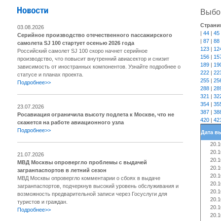
Выбор
Страни
03.08.2026
|
44
|
45
Серийное производство отечественного пассажирского
|
87
|
88
самолета SJ 100 стартует осенью 2026 года
123
|
12
Российский самолет SJ 100 скоро начнет серийное
156
|
15
производство, что повысит внутренний авиасектор и снизит
189
|
19
зависимость от иностранных компонентов. Узнайте подробнее о
222
|
22
статусе и планах проекта.
255
|
25
Подробнее>>
288
|
28
321
|
32
354
|
35
23.07.2026
387
|
38
Росавиация ограничила высоту подлета к Москве, что не
420
|
42
скажется на работе авиационного узла
Подробнее>>
Дата в
20.1
20.1
21.07.2026
20.1
МВД Москвы опровергло проблемы с выдачей
20.1
загранпаспортов в летний сезон
20.1
МВД Москвы опровергло комментарии о сбоях в выдаче
20.1
загранпаспортов, подчеркнув высокий уровень обслуживания и
20.1
возможность предварительной записи через Госуслуги для
20.1
туристов и граждан.
20.1
Подробнее>>
20.1