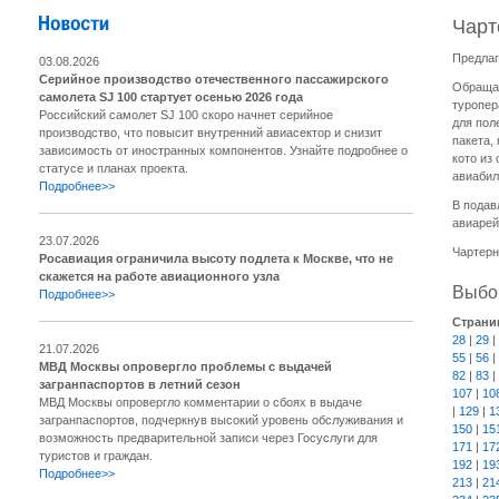
Чарт
Предлаг
03.08.2026
Серийное производство отечественного пассажирского
Обращае
самолета SJ 100 стартует осенью 2026 года
туропер
Российский самолет SJ 100 скоро начнет серийное
для пол
производство, что повысит внутренний авиасектор и снизит
пакета,
зависимость от иностранных компонентов. Узнайте подробнее о
кото из
статусе и планах проекта.
авиабил
Подробнее>>
В подав
авиарей
23.07.2026
Чартерн
Росавиация ограничила высоту подлета к Москве, что не
скажется на работе авиационного узла
Выбор
Подробнее>>
Страни
28
|
29
|
21.07.2026
55
|
56
|
МВД Москвы опровергло проблемы с выдачей
82
|
83
|
загранпаспортов в летний сезон
107
|
10
МВД Москвы опровергло комментарии о сбоях в выдаче
|
129
|
1
загранпаспортов, подчеркнув высокий уровень обслуживания и
150
|
15
возможность предварительной записи через Госуслуги для
171
|
17
туристов и граждан.
192
|
19
Подробнее>>
213
|
21