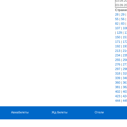
03.09.2
03.09.2
Страни
28
|
29
|
55
|
56
|
82
|
83
|
107
|
10
|
129
|
1
150
|
15
171
|
17
192
|
19
213
|
21
234
|
23
255
|
25
276
|
27
297
|
29
318
|
31
339
|
34
360
|
36
381
|
38
402
|
40
423
|
42
444
|
44
Авиабилеты
Жд билеты
Отели