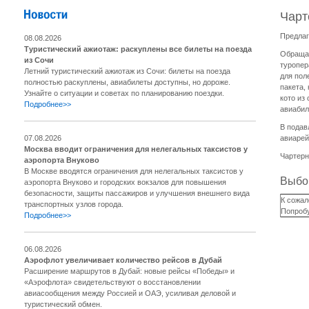
Чарт
Предлаг
08.08.2026
Туристический ажиотаж: раскуплены все билеты на поезда
Обращае
из Сочи
туропер
Летний туристический ажиотаж из Сочи: билеты на поезда
для пол
полностью раскуплены, авиабилеты доступны, но дороже.
пакета,
Узнайте о ситуации и советах по планированию поездки.
кото из
Подробнее>>
авиабил
В подав
07.08.2026
авиарей
Москва вводит ограничения для нелегальных таксистов у
Чартерн
аэропорта Внуково
В Москве вводятся ограничения для нелегальных таксистов у
Выбор
аэропорта Внуково и городских вокзалов для повышения
безопасности, защиты пассажиров и улучшения внешнего вида
К сожал
транспортных узлов города.
Попробу
Подробнее>>
06.08.2026
Аэрофлот увеличивает количество рейсов в Дубай
Расширение маршрутов в Дубай: новые рейсы «Победы» и
«Аэрофлота» свидетельствуют о восстановлении
авиасообщения между Россией и ОАЭ, усиливая деловой и
туристический обмен.